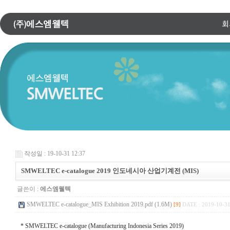
작성일 : 19-10-31 12:37
SMWELTEC e-catalogue 2019 인도네시아 산업기계전 (MIS)
글쓴이 :
에스엠웰텍
SMWELTEC e-catalogue_MIS Exhibition 2019.pdf (1.6M)
[9]
DATE : 2019-10-31
* SMWELTEC e-catalogue (Manufacturing Indonesia Series 2019)