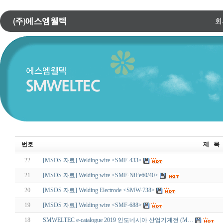
번호
제 목
22
[MSDS 자료] Welding wire <SMF-433>
21
[MSDS 자료] Welding wire <SMF-NiFe60/40>
20
[MSDS 자료] Welding Electrode <SMW-738>
19
[MSDS 자료] Welding wire <SMF-688>
18
SMWELTEC e-catalogue 2019 인도네시아 산업기계전 (M…