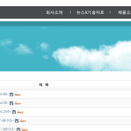
제 목
W-60>
W-58>
W-29/9>
F-66 OA>
F-500 OA>