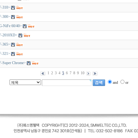
F-310>
F-300>
-NiFe 60/40>
MF-2010XD>
F-365>
F-321>
F-Super Chrome>
1
2
3
4
5
6
7
8
9
10
and
or