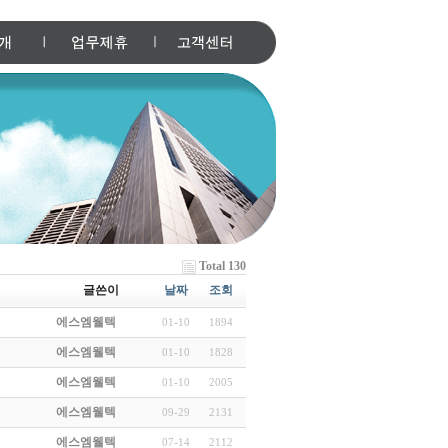
Total 130
글쓴이
날짜
조회
에스엠웰텍
01-10
1894
에스엠웰텍
01-10
1828
에스엠웰텍
01-10
2005
에스엠웰텍
09-29
2131
에스엠웰텍
07-14
2112